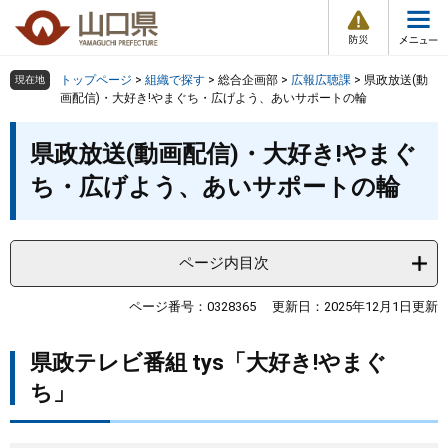
防
ペ
メ
災
ー
ニ
・
メ
災
ジ
ュ
害
ニ
の
ー
組織で探す
情
トップページ
>
組織で探す
>
総合企画部
>
広報広聴課
>
県政放送(動
現在地
ュ
報
先
を
画配信)・大好き!やまぐち・広げよう、あいサポートの輪
ー
頭
飛
Other Languages
お気に入り
本
ページ番号検索
で
ば
県政放送(動画配信)・大好き!やまぐ
文
す
し
検索の仕方
組織で探す
サイトマップで探す
ち・広げよう、あいサポートの輪
。
て
本
トップページ
文
へ
ページ内目次
くらし・環境
ページ番号：0328365
更新日：2025年12月1日更新
健康・福祉
県政テレビ番組 tys「大好き!やまぐ
教育・文化・スポーツ
ち」
しごと・産業・観光