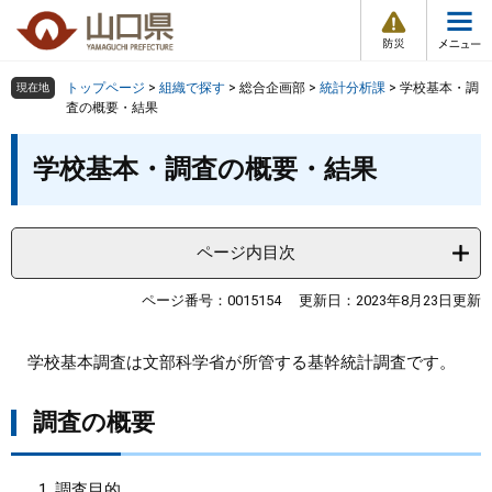
防
ペ
メ
災
ー
ニ
・
メ
災
ジ
ュ
害
ニ
の
ー
組織で探す
情
トップページ
>
組織で探す
>
総合企画部
>
統計分析課
>
学校基本・調
現在地
ュ
報
先
を
査の概要・結果
ー
頭
飛
Other Languages
お気に入り
本
ページ番号検索
で
ば
学校基本・調査の概要・結果
文
す
し
検索の仕方
組織で探す
サイトマップで探す
。
て
本
トップページ
ページ内目次
文
へ
くらし・環境
ページ番号：0015154
更新日：2023年8月23日更新
健康・福祉
学校基本調査は文部科学省が所管する基幹統計調査です。
教育・文化・スポーツ
調査の概要
しごと・産業・観光
調査目的