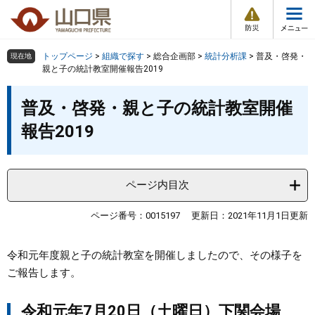
防
ペ
メ
災
ー
ニ
・
メ
災
ジ
ュ
害
ニ
の
ー
組織で探す
情
トップページ
>
組織で探す
>
総合企画部
>
統計分析課
>
普及・啓発・
現在地
ュ
報
先
を
親と子の統計教室開催報告2019
ー
頭
飛
Other Languages
お気に入り
本
ページ番号検索
で
ば
普及・啓発・親と子の統計教室開催
文
す
し
検索の仕方
組織で探す
サイトマップで探す
報告2019
。
て
本
トップページ
文
へ
ページ内目次
くらし・環境
ページ番号：0015197
更新日：2021年11月1日更新
健康・福祉
令和元年度親と子の統計教室を開催しましたので、その様子を
教育・文化・スポーツ
ご報告します。
しごと・産業・観光
令和元年7月20日（土曜日）下関会場