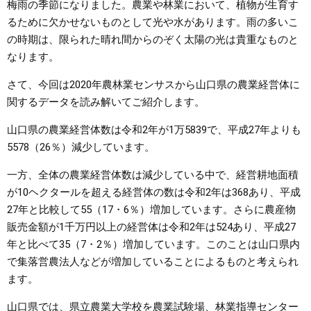
梅雨の季節になりました。農業や林業において、植物が生育す
るために欠かせないものとして光や水があります。雨の多いこ
まちづくり
の時期は、限られた晴れ間からのぞく太陽の光は貴重なものと
なります。
県政情報
さて、今回は2020年農林業センサスから山口県の農業経営体に
関するデータを読み解いてご紹介します。
山口県の農業経営体数は令和2年が1万5839で、平成27年よりも
5578（26％）減少しています。
一方、全体の農業経営体数は減少している中で、経営耕地面積
が10ヘクタールを超える経営体の数は令和2年は368あり、平成
27年と比較して55（17・6％）増加しています。さらに農産物
販売金額が1千万円以上の経営体は令和2年は524あり、平成27
年と比べて35（7・2％）増加しています。このことは山口県内
で集落営農法人などが増加していることによるものと考えられ
ます。
山口県では、県立農業大学校を農業試験場、林業指導センター