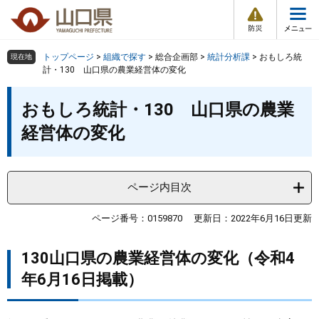
防
ペ
メ
災
ー
ニ
・
メ
災
ジ
ュ
害
ニ
の
ー
組織で探す
情
トップページ
>
組織で探す
>
総合企画部
>
統計分析課
>
おもしろ統
現在地
ュ
報
先
を
計・130 山口県の農業経営体の変化
ー
頭
飛
Other Languages
お気に入り
本
ページ番号検索
で
ば
おもしろ統計・130 山口県の農業
文
す
し
検索の仕方
組織で探す
サイトマップで探す
経営体の変化
。
て
本
トップページ
文
へ
ページ内目次
くらし・環境
ページ番号：0159870
更新日：2022年6月16日更新
健康・福祉
130山口県の農業経営体の変化（令和4
教育・文化・スポーツ
年6月16日掲載）
しごと・産業・観光