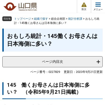
防
ペ
メ
災
ー
ニ
・
メ
災
ジ
ュ
害
ニ
の
ー
組織で探す
情
トップページ
>
組織で探す
>
総合企画部
>
統計分析課
>
おもしろ統
現在地
ュ
報
先
を
計・145働くお母さんは日本海側に多い？
ー
頭
飛
Other Languages
お気に入り
本
ページ番号検索
で
ば
おもしろ統計・145働くお母さんは
文
す
し
検索の仕方
組織で探す
サイトマップで探す
日本海側に多い？
。
て
本
トップページ
文
へ
ページ内目次
くらし・環境
ページ番号：0227829
更新日：2023年9月21日更新
健康・福祉
145 働くお母さんは日本海側に多
教育・文化・スポーツ
い？ （令和5年9月21日掲載）
しごと・産業・観光