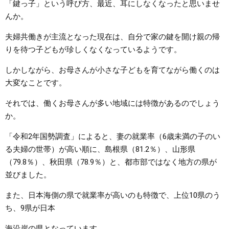
「鍵っ子」という呼び方、最近、耳にしなくなったと思いませ
んか。
まちづくり
夫婦共働きが主流となった現在は、自分で家の鍵を開け親の帰
県政情報
りを待つ子どもが珍しくなくなっているようです。
しかしながら、お母さんが小さな子どもを育てながら働くのは
大変なことです。
それでは、働くお母さんが多い地域には特徴があるのでしょう
か。
「令和2年国勢調査」によると、妻の就業率（6歳未満の子のい
る夫婦の世帯）が高い順に、島根県（81.2％）、山形県
（79.8％）、秋田県（78.9％）と、都市部ではなく地方の県が
並びました。
また、日本海側の県で就業率が高いのも特徴で、上位10県のう
ち、9県が日本
海沿岸の県となっています。