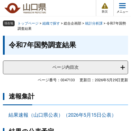
防
ペ
メ
災
ー
ニ
・
メ
災
ジ
ュ
害
ニ
の
ー
組織で探す
情
トップページ
>
組織で探す
>
総合企画部
>
統計分析課
>
令和7年国勢
現在地
ュ
報
先
を
調査結果
ー
頭
飛
Other Languages
お気に入り
本
ページ番号検索
で
ば
令和7年国勢調査結果
文
す
し
検索の仕方
組織で探す
サイトマップで探す
。
て
本
トップページ
ページ内目次
文
へ
くらし・環境
ページ番号：0347133
更新日：2026年5月29日更新
速報集計
健康・福祉
教育・文化・スポーツ
結果速報（山口県公表）（2026年5月15日公表）
しごと・産業・観光