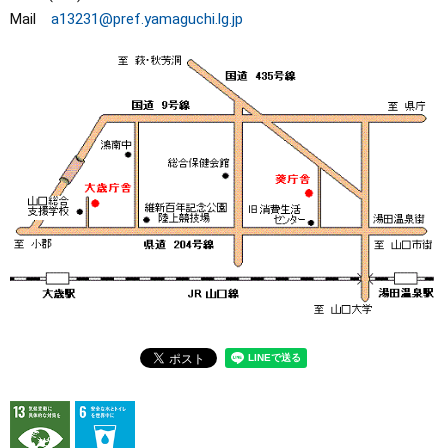
Mail
a13231@pref.yamaguchi.lg.jp