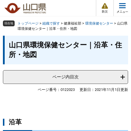
防
ペ
メ
災
ー
ニ
・
メ
災
ジ
ュ
害
ニ
の
ー
組織で探す
情
トップページ
>
組織で探す
>
健康福祉部
>
環境保健センター
>
山口県
現在地
ュ
報
先
を
環境保健センター｜沿革・住所・地図
ー
頭
飛
Other Languages
お気に入り
本
ページ番号検索
で
ば
山口県環境保健センター｜沿革・住
文
す
し
検索の仕方
組織で探す
サイトマップで探す
所・地図
。
て
本
トップページ
文
へ
ページ内目次
くらし・環境
ページ番号：0122023
更新日：2021年11月1日更新
健康・福祉
教育・文化・スポーツ
沿革
しごと・産業・観光