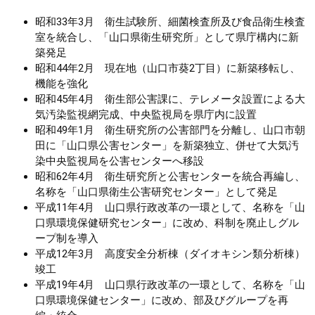
昭和33年3月 衛生試験所、細菌検査所及び食品衛生検査
まちづくり
室を統合し、「山口県衛生研究所」として県庁構内に新
築発足
県政情報
昭和44年2月 現在地（山口市葵2丁目）に新築移転し、
機能を強化
昭和45年4月 衛生部公害課に、テレメータ設置による大
気汚染監視網完成、中央監視局を県庁内に設置
昭和49年1月 衛生研究所の公害部門を分離し、山口市朝
田に「山口県公害センター」を新築独立、併せて大気汚
染中央監視局を公害センターへ移設
昭和62年4月 衛生研究所と公害センターを統合再編し、
名称を「山口県衛生公害研究センター」として発足
平成11年4月 山口県行政改革の一環として、名称を「山
口県環境保健研究センター」に改め、科制を廃止しグル
ープ制を導入
平成12年3月 高度安全分析棟（ダイオキシン類分析棟）
竣工
平成19年4月 山口県行政改革の一環として、名称を「山
口県環境保健センター」に改め、部及びグループを再