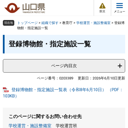
防
ペ
メ
災
ー
ニ
・
メ
災
ジ
ュ
害
ニ
の
ー
組織で探す
情
トップページ
>
組織で探す
>
教育庁
>
学校運営・施設整備室
>
登録博
現在地
ュ
報
先
を
物館・指定施設一覧
ー
頭
飛
Other Languages
お気に入り
本
ページ番号検索
で
ば
登録博物館・指定施設一覧
文
す
し
検索の仕方
組織で探す
サイトマップで探す
。
て
本
トップページ
ページ内目次
文
へ
くらし・環境
ページ番号：0203389
更新日：2026年6月10日更新
登録博物館・指定施設一覧表（令和8年6月10日） （PDF：
健康・福祉
103KB）
教育・文化・スポーツ
このページに関するお問い合わせ先
しごと・産業・観光
学校運営・施設整備室
学校運営班