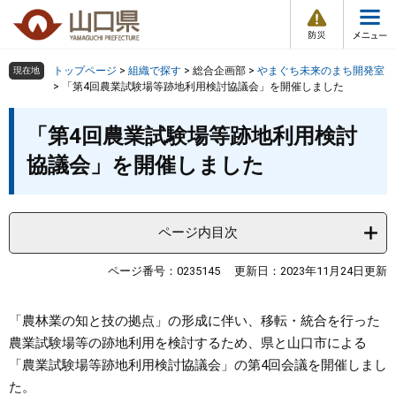
防
ペ
メ
災
ー
ニ
・
メ
災
ジ
ュ
害
ニ
の
ー
組織で探す
情
トップページ
>
組織で探す
>
総合企画部
>
やまぐち未来のまち開発室
現在地
ュ
報
先
を
>
「第4回農業試験場等跡地利用検討協議会」を開催しました
ー
頭
飛
Other Languages
お気に入り
本
ページ番号検索
で
ば
「第4回農業試験場等跡地利用検討
文
す
し
検索の仕方
組織で探す
サイトマップで探す
協議会」を開催しました
。
て
本
トップページ
文
へ
ページ内目次
くらし・環境
ページ番号：0235145
更新日：2023年11月24日更新
健康・福祉
「農林業の知と技の拠点」の形成に伴い、移転・統合を行った
教育・文化・スポーツ
農業試験場等の跡地利用を検討するため、県と山口市による
「農業試験場等跡地利用検討協議会」の第4回会議を開催しまし
しごと・産業・観光
た。