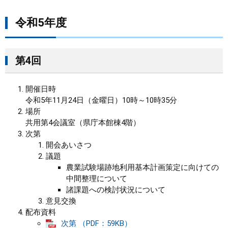
まちづくり
令和5年度
県政情報
第4回
開催日時
令和5年11月24日（金曜日）10時～10時35分
場所
​共用第4会議室（県庁本館棟4階）
次第
開会あいさつ
議題
農業試験場跡地利用基本計画策定に向けての
中間整理について
諸課題への検討状況について
意見交換
配布資料
次第 （PDF：59KB）