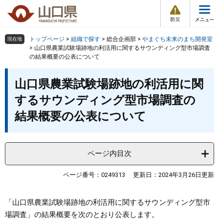
防
ペ
メ
災
ー
ニ
・
メ
災
ジ
ュ
害
ニ
の
ー
組織で探す
情
トップページ
>
組織で探す
>
総合企画部
>
やまぐち未来のまち開発室
現在地
ュ
報
先
を
>
山口県農業試験場跡地の利活用に関するサウンディング型市場調査
ー
の結果概要の公表について
頭
飛
Other Languages
お気に入り
ページ番号検索
で
ば
本
す
し
検索の仕方
組織で探す
サイトマップで探す
山口県農業試験場跡地の利活用に関
文
。
て
するサウンディング型市場調査の
本
トップページ
文
結果概要の公表について
へ
くらし・環境
ページ内目次
健康・福祉
ページ番号：0249313
更新日：2024年3月26日更新
教育・文化・スポーツ
「山口県農業試験場跡地の利活用に関するサウンディング型市
しごと・産業・観光
場調査」の結果概要を次のとおり公表します。