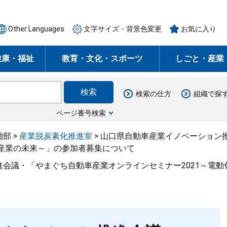
Other Languages
文字サイズ・背景色変更
お気に入り
健康・福祉
教育・文化・スポーツ
しごと・産業
検索の仕方
組織で探
ページ番号検索
働部
>
産業脱炭素化推進室
>
山口県自動車産業イノベーション
車産業の未来～」の参加者募集について
会議・「やまぐち自動車産業オンラインセミナー2021～電