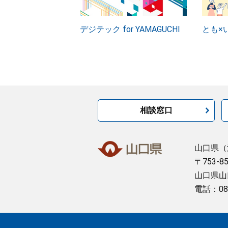
デジテック for YAMAGUCHI
とも×
相談窓口
山口県
（
〒753-8
山口県山
電話：08