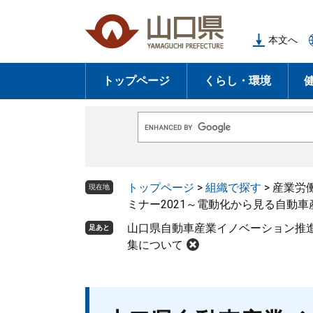
ペ
メ
ー
ニ
本文へ
ジ
ュ
の
ー
トップページ
くらし・環境
先
を
頭
飛
で
ば
G
す
し
o
o
。
て
g
l
本
トップページ
>
組織で探す
>
産業労
e
現在地
文
カ
ミナー2021～電動化から見る自動
ス
へ
タ
山口県自動車産業イノベーション推進
足あと
ム
検
集について
索
本