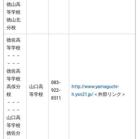
徳山高
等学校
徳山北
分校
徳佐高
等学校
－－－
－－－
徳佐高
等学校
083-
高俣分
山口高
http://www.yamaguchi-
922-
校
等学校
h.ysn21.jp/
＜外部リンク＞
8511
－－－
－－－
山口高
等学校
徳佐分