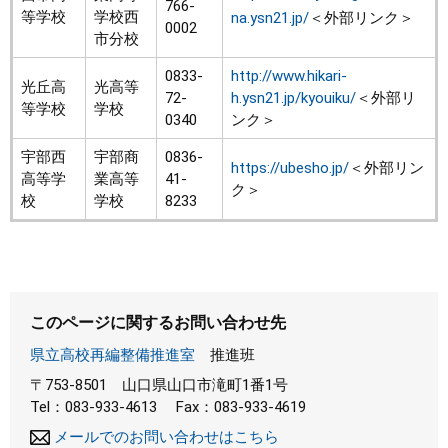
766-
等学校
学校西
na.ysn21.jp/
＜外部リンク＞
0002
市分校
0833-
http://www.hikari-
光丘高
光高等
72-
h.ysn21.jp/kyouiku/
＜外部リ
等学校
学校
0340
ンク＞
宇部西
宇部商
0836-
https://ubesho.jp/
＜外部リン
高等学
業高等
41-
ク＞
校
学校
8233
このページに関するお問い合わせ先
県立高校再編整備推進室
推進班
〒753-8501
山口県山口市滝町1番1号
Tel：083-933-4613
Fax：083-933-4619
メールでのお問い合わせはこちら