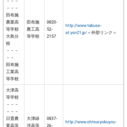
－－－
－－－
田布施
農業高
田布施
0820-
http://www.tabuse-
等学校
農工高
52-
at.ysn21.jp/
＜外部リンク＞
大島分
等学校
2157
校
－－－
－－
田布施
工業高
等学校
大津高
等学校
－－－
－－－
日置農
大津緑
0837-
http://www.ohtsuryokuyou-
業高等
洋高等
26-