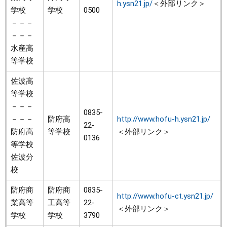
h.ysn21.jp/
＜外部リンク＞
学校
学校
0500
－－－
－－－
水産高
等学校
佐波高
等学校
－－－
0835-
－－－
防府高
http://www.hofu-h.ysn21.jp/
22-
防府高
等学校
＜外部リンク＞
0136
等学校
佐波分
校
防府商
防府商
0835-
http://www.hofu-ct.ysn21.jp/
業高等
工高等
22-
＜外部リンク＞
学校
学校
3790