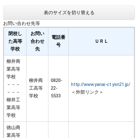
まちづくり
表のサイズを切り替える
お問い合わせ先等
県政情報
閉校し
お問い
電話番
た高等
合わせ
ＵＲＬ
号
学校
先
柳井商
業高等
学校
柳井商
0820-
－－－
http://www.yanai-ct.ysn21.jp/
工高等
22-
－－－
＜外部リンク＞
学校
5533
柳井工
業高等
学校
徳山商
業高等