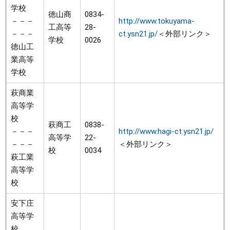
学校
徳山商
0834-
－－－
http://www.tokuyama-
工高等
28-
－－－
ct.ysn21.jp/
＜外部リンク＞
学校
0026
徳山工
業高等
学校
萩商業
高等学
校
萩商工
0838-
－－－
http://www.hagi-ct.ysn21.jp/
高等学
22-
－－－
＜外部リンク＞
校
0034
萩工業
高等学
校
安下庄
高等学
校