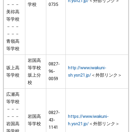
h.ysn21.jp/
＜外部リンク＞
－－－
学校
0735
美祢高
等学校
－－－
－－－
青嶺高
等学校
岩国高
0827-
坂上高
等学校
http://www.iwakuni-
96-
等学校
坂上分
sh.ysn21.jp/
＜外部リンク＞
0059
校
広瀬高
等学校
－－－
0827-
－－－
岩国高
https://www.iwakuni-
43-
岩国高
等学校
h.ysn21.jp/
＜外部リンク＞
1141
等学校