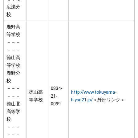
広瀬分
校
鹿野高
等学校
－－－
－－－
徳山高
等学校
鹿野分
校
－－－
0834-
徳山高
http://www.tokuyama-
－－－
21-
等学校
h.ysn21.jp/
＜外部リンク＞
徳山北
0099
高等学
校
－－－
－－－