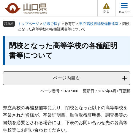
防
ペ
メ
災
ー
ニ
・
メ
災
ジ
ュ
害
ニ
の
ー
組織で探す
情
トップページ
>
組織で探す
>
教育庁
>
県立高校再編整備推進室
>
閉校
現在地
ュ
報
先
を
となった高等学校の各種証明書等について
ー
頭
飛
Other Languages
お気に入り
本
ページ番号検索
で
ば
閉校となった高等学校の各種証明
文
す
し
検索の仕方
組織で探す
サイトマップで探す
書等について
。
て
本
トップページ
文
へ
ページ内目次
くらし・環境
ページ番号：0297308
更新日：2026年4月1日更新
健康・福祉
県立高校の再編整備等により、閉校となった以下の高等学校を
教育・文化・スポーツ
卒業された皆様が、卒業証明書、単位取得証明書、調査書等の
書類を必要とされる場合には、下表のお問い合わせ先の各高等
しごと・産業・観光
学校等にお問い合わせください。