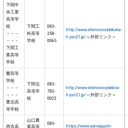
下関中
央工業
高等学
校
下関工
083-
http://www.shimonosekikoka-
－－－
科高等
258-
h.ysn21.jp/
＜外部リンク＞
－－－
学校
0065
下関工
業高等
学校
響高等
学校
下関北
083-
－－－
http://www.shimonosekikita-
高等学
782-
－－－
h.ysn21.jp/
＜外部リンク＞
校
0023
豊北高
等学校
山口農
083-
https://www.yamaguchi-
西市高
業高等