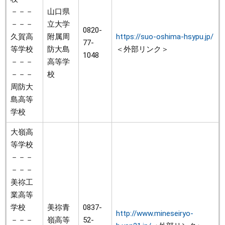
－－－
山口県
－－－
立大学
0820-
久賀高
附属周
https://suo-oshima-hsypu.jp/
77-
等学校
防大島
＜外部リンク＞
1048
－－－
高等学
－－－
校
周防大
島高等
学校
大嶺高
等学校
－－－
－－－
美祢工
業高等
学校
美祢青
0837-
http://www.mineseiryo-
－－－
嶺高等
52-