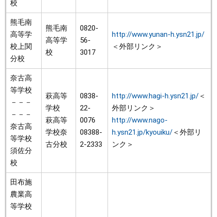
校
熊毛南
熊毛南
0820-
高等学
http://www.yunan-h.ysn21.jp/
高等学
56-
校上関
＜外部リンク＞
校
3017
分校
奈古高
等学校
萩高等
0838-
http://www.hagi-h.ysn21.jp/
＜
－－－
学校
22-
外部リンク＞
－－－
萩高等
0076
http://www.nago-
奈古高
学校奈
08388-
h.ysn21.jp/kyouiku/
＜外部リ
等学校
古分校
2-2333
ンク＞
須佐分
校
田布施
農業高
等学校