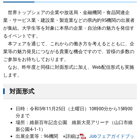
まちづくり
世界トップシェアの企業や放送局・金融機関・食品関連企
業・サービス業・建設業・製造業などの県内約95機関の出展者
が集結。大学生等を対象に本県の企業・自治体の魅力を発信す
県政情報
るイベントです。
本フェアを通じて、これからの働き方を考えるとともに、企
業等の魅力発見につながる貴重な機会ですので、皆様の多数の
ご参加をお待ちしております。
なお、昨年度と同様に対面形式に加え、Web配信形式も実施
します。
対面形式
日時：令和5年11月25日（土曜日）10時00分から15時00
分まで
場所：維新百年記念公園 維新大晃アリーナ（山口市維
新公園4-1-1）
出展企業等：96機関 ※詳細は
Jobフェアガイドブッ