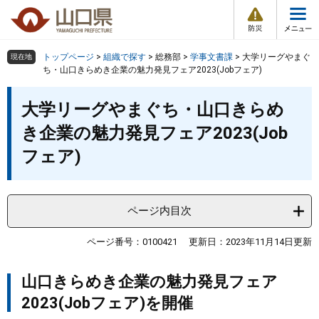
防
ペ
メ
災
ー
ニ
・
メ
災
ジ
ュ
害
ニ
の
ー
組織で探す
情
トップページ
>
組織で探す
>
総務部
>
学事文書課
>
大学リーグやまぐ
現在地
ュ
報
先
を
ち・山口きらめき企業の魅力発見フェア2023(Jobフェア)
ー
頭
飛
Other Languages
お気に入り
本
ページ番号検索
で
ば
大学リーグやまぐち・山口きらめ
文
す
し
検索の仕方
組織で探す
サイトマップで探す
き企業の魅力発見フェア2023(Job
。
て
本
フェア)
トップページ
文
へ
くらし・環境
ページ内目次
健康・福祉
ページ番号：0100421
更新日：2023年11月14日更新
教育・文化・スポーツ
山口きらめき企業の魅力発見フェア
2023(Jobフェア)を開催
しごと・産業・観光