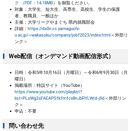
ク （PDF：14.18MB）
を御覧ください。
対象：大学生、短大生、高専生、高校生、学生の保護
者、教職員、一般ほか
主催：大学リーグやまぐち 県内就職部会
詳細：
https://ds0n.cc.yamaguchi-
u.ac.jp/~wakasoku/company/jobf2023/index.html
＜外部リ
ンク＞
Web配信（オンデマンド動画配信形式）
日時：令和5年10月16日（月曜日）～令和6年9月30日（月
曜日）
掲載場所：特設サイト（YouTube）
https://www.youtube.com/playlist?
list=PLsWg2sFAEAPSfkfmfcx8nJbRYLWrd-j9d
＜外部リン
ク＞
申込：不要
問い合わせ先