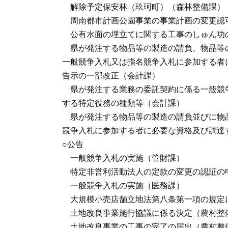
解除予定保安林（玖珂町）（森林整備課）
周南都市計画公園事業の事業計画の変更認
公有水面の埋立てに関する工事のしゅん功
県が発注する物品等の製造の請負、物品等
一般競争入札又は指名競争入札に参加する者
告示の一部改正（会計課）
県が発注する業務の委託契約に係る一般競
する特定役務の種類等（会計課）
県が発注する物品等の製造の請負並びに物
競争入札に参加する者に必要な資格及び調達
○公告
一般競争入札の実施（管財課）
特定非営利活動法人の定款の変更の認証の
一般競争入札の実施（医務課）
大規模小売店舗立地法第八条第一項の規定
土地改良事業施行協議に係る決定（農村整
土地改良事業の工事の完了の届出（農村整