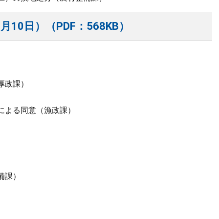
月10日）（PDF：568KB）
厚政課）
による同意（漁政課）
備課）