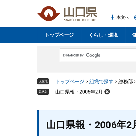
ペ
メ
ー
ニ
本文へ
ジ
ュ
の
ー
トップページ
くらし・環境
先
を
頭
飛
で
ば
G
す
し
o
o
。
て
g
l
本
トップページ
>
組織で探す
>
総務部
e
現在地
文
カ
ス
山口県報・2006年2月
足あと
へ
タ
ム
検
索
本
山口県報・2006年2
文