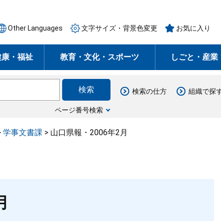
Other Languages
文字サイズ・背景色変更
お気に入り
健康・福祉
教育・文化・スポーツ
しごと・産業
検索の仕方
組織で探
ページ番号検索
>
学事文書課
>
山口県報・2006年2月
月