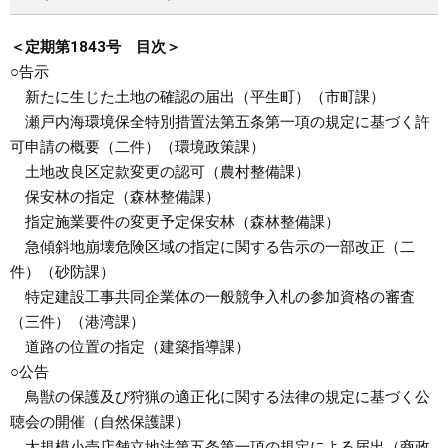
＜定期第1843号 目次＞
○告示
新たに生じた土地の確認の届出（平生町）（市町課）
瀬戸内海環境保全特別措置法第五条第一項の規定に基づく許
可申請の概要（二件）（環境政策課）
土地改良区定款変更の認可（農村整備課）
保安林の指定（森林整備課）
指定施業要件の変更予定保安林（森林整備課）
急傾斜地崩壊危険区域の指定に関する告示の一部改正（二
件）（砂防課）
特定建設工事共同企業体の一般競争入札の参加資格の審査
（三件）（港湾課）
道路の位置の指定（建築指導課）
○公告
鳥獣の保護及び狩猟の適正化に関する法律の規定に基づく公
聴会の開催（自然保護課）
大規模小売店舗立地法第五条第一項の規定による届出（商政