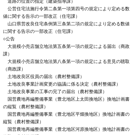
道路の位置の指定（建築指導課）
公営住宅法施行令第二条第一項第四号の規定により定める数
値に関する告示の一部改正（住宅課）
山口県営改良住宅条例第三条第二項の規定により定める数値
に関する告示の一部改正（住宅課）
○公告
大規模小売店舗立地法第五条第一項の規定による届出（商政
課）
大規模小売店舗立地法第八条第一項の規定による意見の聴取
（商政課）
土地改良区役員の届出（農村整備課）
土地改良事業計画変更の協議に係る決定（農村整備課）
土地改良事業の工事の完了の届出（農村整備課）
国営農地再編整備事業（豊北地区上太田換地区）換地計画書
の縦覧（農村整備課）
国営農地再編整備事業（豊北地区平畑換地区）換地計画書の
縦覧（農村整備課）
国営農地再編整備事業（豊北地区河原換地区）換地計画書の