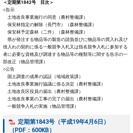
＜定期第1842号 目次＞
○告示
土地改良事業施行の同意（農村整備課）
保安林指定の解除（長門市）（森林整備課）
保安林予定森林（二件）（森林整備課）
県が発注する物品等の製造の請負並びに物品等の買入れ及び
借入れの契約に係る一般競争入札又は指名競争入札に参加する
者に必要な資格及び調達する物品等の種類等に関する告示の一
部改正（物品管理課）
○公告
国土調査の成果の認証（地域政策課）
土地改良事業施行協議に係る決定（農村整備課）
土地改良区役員の届出（農村整備課）
土地改良事業の工事の完了の届出（農村整備課）
一般競争入札の実施（物品管理課）
定期第1843号（平成19年4月6日）
（PDF：600KB）