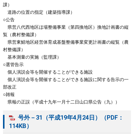
課）
道路の位置の指定（建築指導課）
○公告
県営八代西地区ほ場整備事業（第四換地区）換地計画書の縦
覧（農村整備課）
県営東鯖地区経営体育成基盤整備事業変更計画書の縦覧（農
村整備課）
基本測量の実施（監理課）
○選管告示
個人演説会等を開催することができる施設
個人演説会等を開催することができる施設に関する告示の一
部改正
○雑報
県報の正誤（平成十九年一月十二日山口県公告（九））
号外－31（平成19年4月24日）（PDF：
114KB）