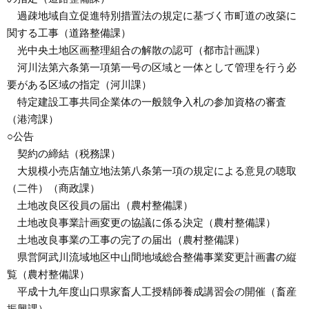
過疎地域自立促進特別措置法の規定に基づく市町道の改築に
関する工事（道路整備課）
光中央土地区画整理組合の解散の認可（都市計画課）
河川法第六条第一項第一号の区域と一体として管理を行う必
要がある区域の指定（河川課）
特定建設工事共同企業体の一般競争入札の参加資格の審査
（港湾課）
○公告
契約の締結（税務課）
大規模小売店舗立地法第八条第一項の規定による意見の聴取
（二件）（商政課）
土地改良区役員の届出（農村整備課）
土地改良事業計画変更の協議に係る決定（農村整備課）
土地改良事業の工事の完了の届出（農村整備課）
県営阿武川流域地区中山間地域総合整備事業変更計画書の縦
覧（農村整備課）
平成十九年度山口県家畜人工授精師養成講習会の開催（畜産