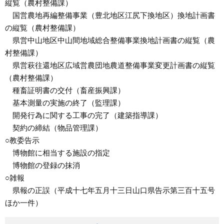
縦覧（農村整備課）
国営農地再編整備事業（豊北地区江尻下換地区）換地計画書
の縦覧（農村整備課）
県営中山地区中山間地域総合整備事業換地計画書の縦覧（農
村整備課）
県営萩往還地区広域営農団地農道整備事業変更計画書の縦覧
（農村整備課）
種畜証明書の交付（畜産振興課）
基本測量の実施の終了（監理課）
開発行為に関する工事の完了（建築指導課）
契約の締結（物品管理課）
○教委告示
博物館に相当する施設の指定
博物館の登録の抹消
○雑報
県報の正誤（平成十七年五月十三日山口県告示第三百十五号
ほか一件）