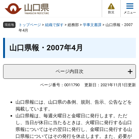
防
ペ
メ
災
ー
ニ
・
メ
災
ジ
ュ
害
ニ
の
ー
組織で探す
情
トップページ
>
組織で探す
>
総務部
>
学事文書課
>
山口県報・2007
現在地
ュ
報
先
を
年4月
ー
頭
飛
Other Languages
お気に入り
本
ページ番号検索
で
ば
山口県報・2007年4月
文
す
し
検索の仕方
組織で探す
サイトマップで探す
。
て
本
トップページ
ページ内目次
文
へ
くらし・環境
ページ番号：0011790
更新日：2021年11月1日更新
健康・福祉
山口県報には、山口県の条例、規則、告示、公告などを
掲載しています。
山口県報は、毎週火曜日と金曜日に発行します。ただ
教育・文化・スポーツ
し、当日が休日に当たるときは、火曜日に発行する山口
県報についてはその翌日に発行し、金曜日に発行する山
しごと・産業・観光
口県報についてはその発行を休止します。また、必要が