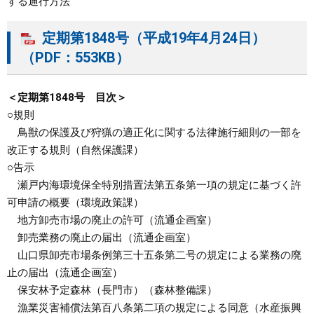
する通行方法
定期第1848号（平成19年4月24日）
（PDF：553KB）
＜定期第1848号 目次＞
○規則
鳥獣の保護及び狩猟の適正化に関する法律施行細則の一部を
改正する規則（自然保護課）
○告示
瀬戸内海環境保全特別措置法第五条第一項の規定に基づく許
可申請の概要（環境政策課）
地方卸売市場の廃止の許可（流通企画室）
卸売業務の廃止の届出（流通企画室）
山口県卸売市場条例第三十五条第二号の規定による業務の廃
止の届出（流通企画室）
保安林予定森林（長門市）（森林整備課）
漁業災害補償法第百八条第二項の規定による同意（水産振興