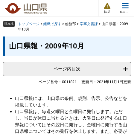
防
ペ
メ
災
ー
ニ
・
メ
災
ジ
ュ
害
ニ
の
ー
組織で探す
情
トップページ
>
組織で探す
>
総務部
>
学事文書課
>
山口県報・2009
現在地
ュ
報
先
を
年10月
ー
頭
飛
Other Languages
お気に入り
本
ページ番号検索
で
ば
山口県報・2009年10月
文
す
し
検索の仕方
組織で探す
サイトマップで探す
。
て
本
トップページ
ページ内目次
文
へ
くらし・環境
ページ番号：0011821
更新日：2021年11月1日更新
健康・福祉
山口県報には、山口県の条例、規則、告示、公告などを
掲載しています。
山口県報は、毎週火曜日と金曜日に発行します。ただ
教育・文化・スポーツ
し、当日が休日に当たるときは、火曜日に発行する山口
県報についてはその翌日に発行し、金曜日に発行する山
しごと・産業・観光
口県報についてはその発行を休止します。また、必要が