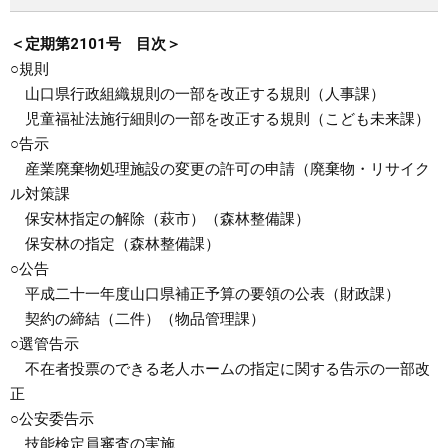
＜定期第2101号 目次＞
○規則
山口県行政組織規則の一部を改正する規則（人事課）
児童福祉法施行細則の一部を改正する規則（こども未来課）
○告示
産業廃棄物処理施設の変更の許可の申請（廃棄物・リサイク
ル対策課
保安林指定の解除（萩市）（森林整備課）
保安林の指定（森林整備課）
○公告
平成二十一年度山口県補正予算の要領の公表（財政課）
契約の締結（二件）（物品管理課）
○選管告示
不在者投票のできる老人ホームの指定に関する告示の一部改
正
○公安委告示
技能検定員審査の実施