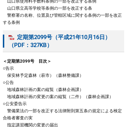
山口県使用料手数料条例の一部を改正する条例
山口県立高等学校等条例の一部を改正する条
警察署の名称、位置及び管轄区域に関する条例の一部を改正
する条例
定期第2099号（平成21年10月16日）
（PDF：327KB）
＜定期第2099号 目次＞
○告示
保安林予定森林（萩市）（森林整備課）
○公告
地域森林計画の案の縦覧（森林企画課）
地域森林計画の変更の案の縦覧（二件）（森林企画課）
○公安委告示
警備業法の一部を改正する法律附則第五条の規定による検定
合格者審査の実
指定講習機関の変更の届出