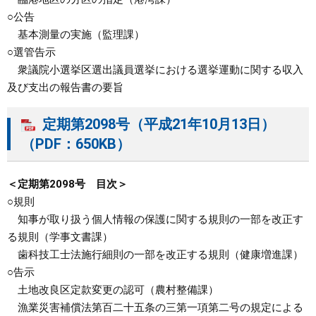
○公告
基本測量の実施（監理課）
○選管告示
衆議院小選挙区選出議員選挙における選挙運動に関する収入
及び支出の報告書の要旨
定期第2098号（平成21年10月13日）
（PDF：650KB）
＜定期第2098号 目次＞
○規則
知事が取り扱う個人情報の保護に関する規則の一部を改正す
る規則（学事文書課）
歯科技工士法施行細則の一部を改正する規則（健康増進課）
○告示
土地改良区定款変更の認可（農村整備課）
漁業災害補償法第百二十五条の三第一項第二号の規定による