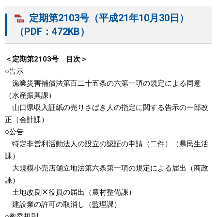
定期第2103号（平成21年10月30日）
（PDF：472KB）
＜定期第2103号 目次＞
○告示
漁業災害補償法第百二十五条の六第一項の規定による同意
（水産振興課）
山口県収入証紙の売りさばき人の指定に関する告示の一部改
正（会計課）
○公告
特定非営利活動法人の設立の認証の申請（二件）（県民生活
課）
大規模小売店舗立地法第六条第一項の規定による届出（商政
課）
土地改良区役員の届出（農村整備課）
建設業の許可の取消し（監理課）
○教委規則