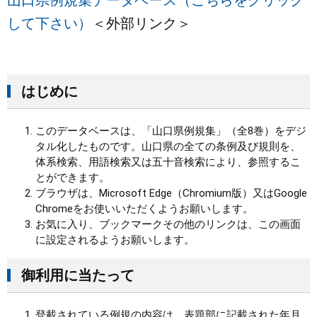
山口県例規集データベース（こちらをクリック
して下さい）
＜外部リンク＞
まちづくり
県政情報
はじめに
このデータベースは、「山口県例規集」（全8巻）をデジ
タル化したものです。山口県の全ての条例及び規則を、
体系検索、用語検索又は五十音検索により、参照するこ
とができます。
ブラウザは、Microsoft Edge（Chromium版）又はGoogle
Chromeをお使いいただくようお願いします。
お気に入り、ブックマークその他のリンクは、この画面
に設定されるようお願いします。
御利用に当たって
登載されている例規の内容は、表題部に記載された年月