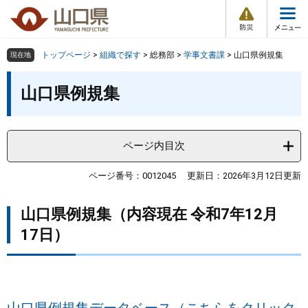
防
ペ
メ
災
ー
ニ
・
メ
災
ジ
ュ
害
ニ
の
ー
組織で探す
情
トップページ
>
組織で探す
>
総務部
>
学事文書課
>
山口県例規集
現在地
ュ
報
先
を
ー
本
頭
飛
山口県例規集
Other Languages
お気に入り
ページ番号検索
文
で
ば
す
し
検索の仕方
組織で探す
サイトマップで探す
。
て
本
ページ内目次
トップページ
文
へ
ページ番号：0012045
更新日：2026年3月12日更新
くらし・環境
山口県例規集（内容現在 令和7年12月
健康・福祉
17日）
教育・文化・スポーツ
しごと・産業・観光