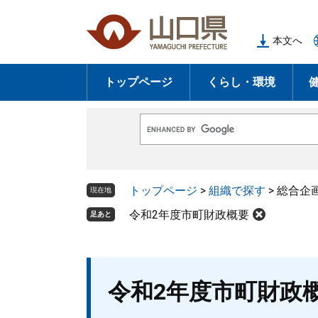
ペ
メ
ー
ニ
本文へ
ジ
ュ
の
ー
トップページ
くらし・環境
先
を
頭
飛
で
ば
G
す
し
o
o
。
て
g
l
本
トップページ
>
組織で探す
>
総合企
e
現在地
文
カ
ス
令和2年度市町財政概要
足あと
へ
タ
ム
検
索
本
令和2年度市町財政
文