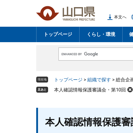
ペ
メ
ー
ニ
本文へ
ジ
ュ
の
ー
トップページ
くらし・環境
先
を
頭
飛
で
ば
G
す
し
o
o
。
て
g
l
本
トップページ
>
組織で探す
>
総合企
e
現在地
文
カ
ス
本人確認情報保護審議会・第10回
足あと
へ
タ
ム
検
索
本
本人確認情報保護審
文