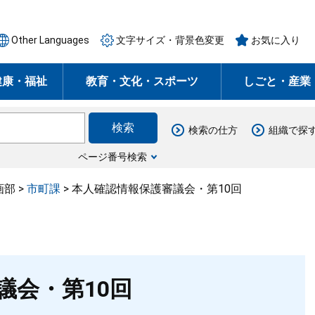
Other Languages
文字サイズ・背景色変更
お気に入り
健康・福祉
教育・文化・スポーツ
しごと・産業
検索の仕方
組織で探
ページ番号検索
画部
>
市町課
>
本人確認情報保護審議会・第10回
議会・第10回