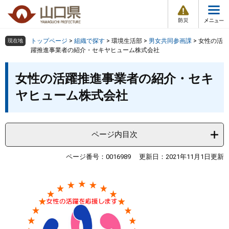
防
ペ
メ
災
ー
ニ
・
メ
災
ジ
ュ
害
ニ
の
ー
組織で探す
情
トップページ
>
組織で探す
>
環境生活部
>
男女共同参画課
>
女性の活
現在地
ュ
報
先
を
躍推進事業者の紹介・セキヤヒューム株式会社
ー
頭
飛
Other Languages
お気に入り
本
ページ番号検索
で
ば
女性の活躍推進事業者の紹介・セキ
文
す
し
検索の仕方
組織で探す
サイトマップで探す
ヤヒューム株式会社
。
て
本
トップページ
文
へ
ページ内目次
くらし・環境
ページ番号：0016989
更新日：2021年11月1日更新
健康・福祉
教育・文化・スポーツ
しごと・産業・観光