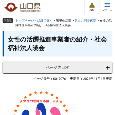
防
ペ
メ
災
ー
ニ
・
メ
災
ジ
ュ
害
ニ
の
ー
組織で探す
情
トップページ
>
組織で探す
>
環境生活部
>
男女共同参画課
>
女性の活
現在地
ュ
報
先
を
躍推進事業者の紹介・社会福祉法人暁会
ー
頭
飛
Other Languages
お気に入り
本
ページ番号検索
で
ば
女性の活躍推進事業者の紹介・社会
文
す
し
検索の仕方
組織で探す
サイトマップで探す
福祉法人暁会
。
て
本
トップページ
文
へ
ページ内目次
くらし・環境
ページ番号：0017076
更新日：2021年11月1日更新
健康・福祉
教育・文化・スポーツ
しごと・産業・観光