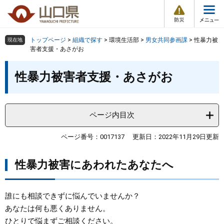
防
ペ
メ
災
ー
ニ
・
メ
災
ジ
ュ
害
ニ
の
ー
組織で探す
情
トップページ
>
組織で探す
>
環境生活部
>
男女共同参画課
>
性暴力被
現在地
ュ
報
先
を
害者支援・あさがお
ー
頭
飛
Other Languages
お気に入り
本
ページ番号検索
で
ば
性暴力被害者支援・あさがお
文
す
し
検索の仕方
組織で探す
サイトマップで探す
。
て
本
トップページ
ページ内目次
文
へ
くらし・環境
ページ番号：0017137
更新日：2022年11月29日更新
性暴力被害にあわれたあなたへ
健康・福祉
教育・文化・スポーツ
誰にも相談できずに悩んでいませんか？
あなたは何も悪くありません。
しごと・産業・観光
ひとりで悩まずご相談ください。