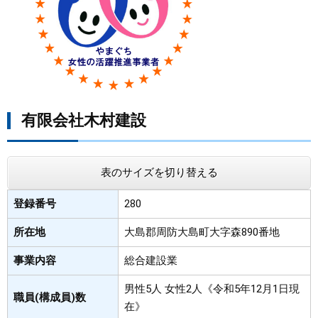
まちづくり
県政情報
有限会社木村建設
表のサイズを切り替える
登録番号
280
所在地
大島郡周防大島町大字森890番地
事業内容
総合建設業
男性5人 女性2人《令和5年12月1日現
職員(構成員)数
在》