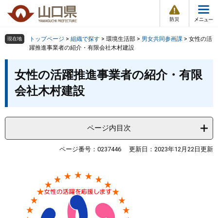
防
ペ
メ
災
ー
ニ
・
メ
災
ジ
ュ
害
ニ
の
ー
組織で探す
情
トップページ
>
組織で探す
>
環境生活部
>
男女共同参画課
>
女性の活
現在地
ュ
報
先
を
躍推進事業者の紹介・有限会社木村建設
ー
頭
飛
Other Languages
お気に入り
本
ページ番号検索
で
ば
女性の活躍推進事業者の紹介・有限
文
す
し
検索の仕方
組織で探す
サイトマップで探す
会社木村建設
。
て
本
トップページ
文
へ
ページ内目次
くらし・環境
ページ番号：0237446
更新日：2023年12月22日更新
健康・福祉
教育・文化・スポーツ
しごと・産業・観光