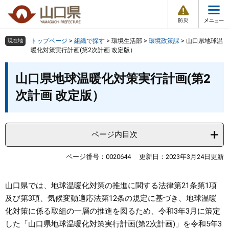
防
ペ
メ
災
ー
ニ
・
メ
災
ジ
ュ
害
ニ
の
ー
組織で探す
情
トップページ
>
組織で探す
>
環境生活部
>
環境政策課
>
山口県地球温
現在地
ュ
報
先
を
暖化対策実行計画(第2次計画 改定版）
ー
頭
飛
Other Languages
お気に入り
本
ページ番号検索
で
ば
山口県地球温暖化対策実行計画(第2
文
す
し
検索の仕方
組織で探す
サイトマップで探す
次計画 改定版）
。
て
本
トップページ
文
へ
ページ内目次
くらし・環境
ページ番号：0020644
更新日：2023年3月24日更新
健康・福祉
山口県では、地球温暖化対策の推進に関する法律第21条第1項
教育・文化・スポーツ
及び第3項、気候変動適応法第12条の規定に基づき、地球温暖
化対策に係る取組の一層の推進を図るため、令和3年3月に策定
しごと・産業・観光
した「山口県地球温暖化対策実行計画(第2次計画)」を令和5年3