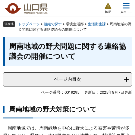
防
ペ
メ
災
ー
ニ
・
メ
災
ジ
ュ
害
ニ
の
ー
組織で探す
情
トップページ
>
組織で探す
>
環境生活部
>
生活衛生課
>
周南地域の野
現在地
ュ
報
先
を
犬問題に関する連絡協議会の開催について
ー
頭
飛
Other Languages
お気に入り
本
ページ番号検索
で
ば
周南地域の野犬問題に関する連絡協
文
す
し
検索の仕方
組織で探す
サイトマップで探す
議会の開催について
。
て
本
トップページ
文
へ
ページ内目次
くらし・環境
ページ番号：0019295
更新日：2025年8月7日更新
健康・福祉
周南地域の野犬対策について
教育・文化・スポーツ
周南地域では、周南緑地を中心に野犬による被害や苦情が多
しごと・産業・観光