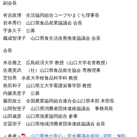
副会長
有吉政博 生活協同組合コープやまぐち理事長
岩本秀行 山口県食品産業協議会 会長
宇多久子 公募
藏成智津子 山口県食生活改善推進協議会 会長
会長
米谷雅之 広島経済大学 教授（山口大学名誉教授）
佐鹿英武 （社）山口県食品衛生協会 専務理事
芝恒男 水産大学校食品科学科 教授
島田和子 山口県立大学看護栄養学部 教授
内藤美恵子 公募
藤田政士 全国農業協同組合連合会山口県本部 本部長
山岡智恵子 山口県消費者団体連絡協議会 事務局長
山田歳彦 山口県漁業協同組合 参事
吉冨崇子 山口県地域消費者団体連絡協議会 会長
＜参考＞
山口県食の安心・安全審議会規則（PDF：5KB）