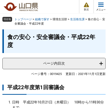
防
ペ
メ
災
ー
ニ
・
メ
災
ジ
ュ
害
ニ
の
ー
組織で探す
情
トップページ
>
組織で探す
>
環境生活部
>
生活衛生課
>
食の安心・安
現在地
ュ
報
先
を
全審議会・平成22年度
ー
頭
飛
Other Languages
お気に入り
本
ページ番号検索
で
ば
食の安心・安全審議会・平成22年
文
す
し
検索の仕方
組織で探す
サイトマップで探す
度
。
て
本
トップページ
文
へ
ページ内目次
くらし・環境
ページ番号：0019425
更新日：2021年11月1日更新
健康・福祉
平成22年度第1回審議会
教育・文化・スポーツ
​日時 平成22年10月21日（木曜日） 10時から11時30分
しごと・産業・観光
まで