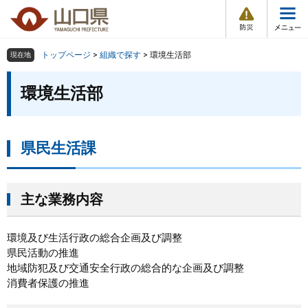
防
ペ
メ
災
ー
ニ
・
メ
災
ジ
ュ
害
ニ
の
ー
組織で探す
情
トップページ
>
組織で探す
>
環境生活部
現在地
ュ
報
先
を
ー
本
頭
飛
環境生活部
Other Languages
お気に入り
ページ番号検索
文
で
ば
す
し
検索の仕方
組織で探す
サイトマップで探す
。
て
本
県民生活課
トップページ
文
へ
くらし・環境
主な業務内容
健康・福祉
環境及び生活行政の総合企画及び調整
県民活動の推進
教育・文化・スポーツ
地域防犯及び交通安全行政の総合的な企画及び調整
消費者保護の推進
しごと・産業・観光