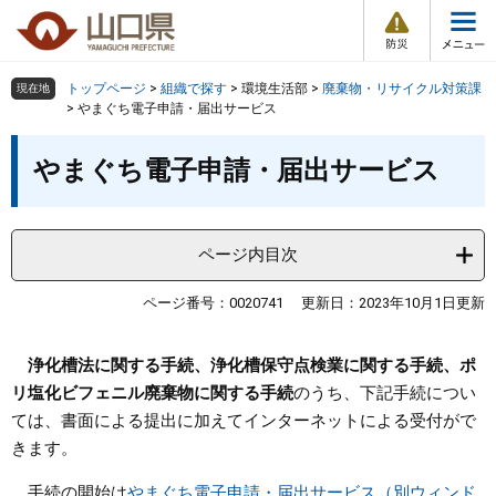
防
ペ
メ
災
ー
ニ
・
メ
災
ジ
ュ
害
ニ
の
ー
組織で探す
情
トップページ
>
組織で探す
>
環境生活部
>
廃棄物・リサイクル対策課
現在地
ュ
報
先
を
>
やまぐち電子申請・届出サービス
ー
頭
飛
Other Languages
お気に入り
本
ページ番号検索
で
ば
やまぐち電子申請・届出サービス
文
す
し
検索の仕方
組織で探す
サイトマップで探す
。
て
本
トップページ
ページ内目次
文
へ
くらし・環境
ページ番号：0020741
更新日：2023年10月1日更新
健康・福祉
浄化槽法に関する手続、浄化槽保守点検業に関する手続、ポ
リ塩化ビフェニル廃棄物に関する手続
のうち、下記手続につい
ては、書面による提出に加えてインターネットによる受付がで
教育・文化・スポーツ
きます。
しごと・産業・観光
手続の開始は
やまぐち電子申請・届出サービス（別ウィンド