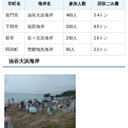
市町名
海岸名
参加人数
回収ごみ量
長門市
油谷大浜海岸
400人
5.4トン
下関市
垢田海岸
200人
8.0トン
萩市
佐々古浜海岸
250人
2.0トン
阿武町
惣郷地先海岸
80人
2.2トン
油谷大浜海岸