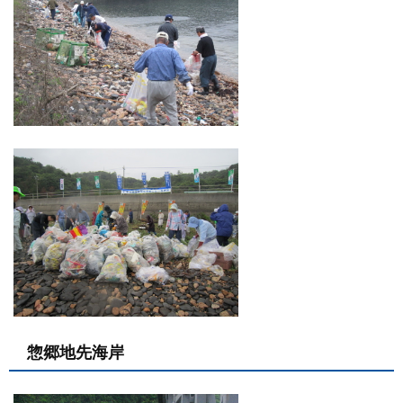
惣郷地先海岸