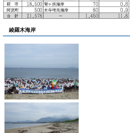
綾羅木海岸