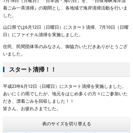
7月18日（月曜日）「日本国・海の日」を、『日韓海峡海岸漂
着ごみ一斉清掃』の期間とし、各地域で海岸清掃活動を行いま
まちづくり
した。
県政情報
山口県では6月12日（日曜日）にスタート清掃、7月10日（日曜
日）にファイナル清掃を実施しました。
住民、民間団体等のみなさん、御協力いただきありがとうござ
いました。
スタート清掃！！
平成23年6月12日（日曜日）にスタート清掃を実施しました。
あいにくの雨でしたが、地元をはじめ多くの方々にご参加いた
だき、漂着ごみを回収しました！！
皆さん、お疲れさまでした。
表のサイズを切り替える