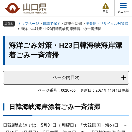
防
ペ
メ
災
ー
ニ
・
メ
災
ジ
ュ
害
ニ
の
ー
組織で探す
情
トップページ
>
組織で探す
>
環境生活部
>
廃棄物・リサイクル対策課
現在地
ュ
報
先
を
>
海洋ごみ対策・H23日韓海峡海岸漂着ごみ一斉清掃
ー
頭
飛
Other Languages
お気に入り
本
ページ番号検索
で
ば
海洋ごみ対策・H23日韓海峡海岸漂
文
す
し
検索の仕方
組織で探す
サイトマップで探す
着ごみ一斉清掃
。
て
本
トップページ
文
へ
ページ内目次
くらし・環境
ページ番号：0020766
更新日：2021年11月1日更新
健康・福祉
日韓海峡海岸漂着ごみ一斉清掃
教育・文化・スポーツ
日韓8県市道では、5月31日（月曜日）「大韓民国・海の日」～
しごと・産業・観光