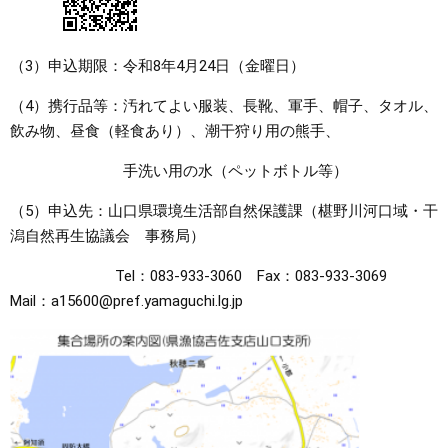
（3）申込期限：令和8年4月24日（金曜日）
（4）携行品等：汚れてよい服装、長靴、軍手、帽子、タオル、
飲み物、昼食（軽食あり）、潮干狩り用の熊手、
手洗い用の水（ペットボトル等）
（5）申込先：山口県環境生活部自然保護課（椹野川河口域・干
潟自然再生協議会 事務局）
Tel：083-933-3060 Fax：083-933-3069
Mail：a15600@pref.yamaguchi.lg.jp