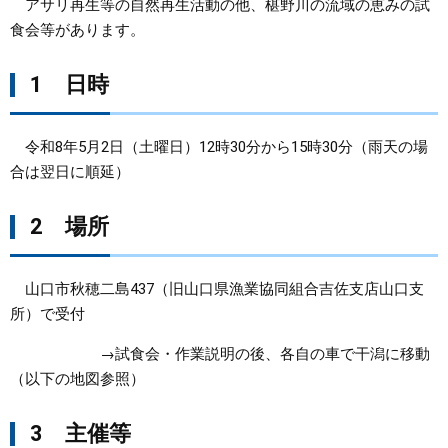
アサリ再生等の自然再生活動の他、椹野川の流域の恵みの試
食会等があります。
まちづくり
1 日時
県政情報
令和8年5月2日（土曜日）12時30分から15時30分（雨天の場
合は翌日に順延）
2 場所
山口市秋穂二島437（旧山口県漁業協同組合吉佐支店山口支
所）で受付
→試食会・作業説明の後、各自の車で干潟に移動
（以下の地図参照）
3 主催等