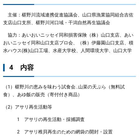
主催：椹野川流域連携促進協議会、山口県漁業協同組合吉佐
支店山口支所、椹野川河口域・干潟自然再生協議会
協力：あいおいニッセイ同和損害保険（株）山口支店、あい
おいニッセイ同和山口支店プロ会、（株）伊藤園山口支店、積
水ハウス(株)山口工場、水産大学校、人間環境大学、山口大学
4 内容
（1）椹野川の恵みを味わう試食会…山菜の天ぷら（無料試
食）、あゆ飯の販売（寄付付き商品）
（2）アサリ再生活動等
1 アサリの再生活動・採捕調査
2 アサリ稚貝再生のための網袋の開封・設置