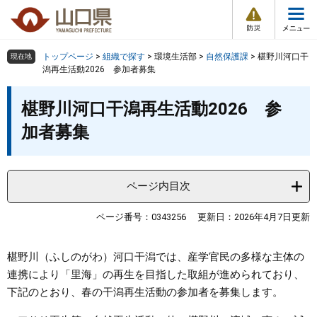
防
ペ
メ
災
ー
ニ
・
メ
災
ジ
ュ
害
ニ
の
ー
組織で探す
情
トップページ
>
組織で探す
>
環境生活部
>
自然保護課
>
椹野川河口干
現在地
ュ
報
先
を
潟再生活動2026 参加者募集
ー
頭
飛
Other Languages
お気に入り
本
ページ番号検索
で
ば
椹野川河口干潟再生活動2026 参
文
す
し
検索の仕方
組織で探す
サイトマップで探す
加者募集
。
て
本
トップページ
文
へ
ページ内目次
くらし・環境
ページ番号：0343256
更新日：2026年4月7日更新
健康・福祉
椹野川（ふしのがわ）河口干潟では、産学官民の多様な主体の
教育・文化・スポーツ
連携により「里海」の再生を目指した取組が進められており、
下記のとおり、春の干潟再生活動の参加者を募集します。
しごと・産業・観光