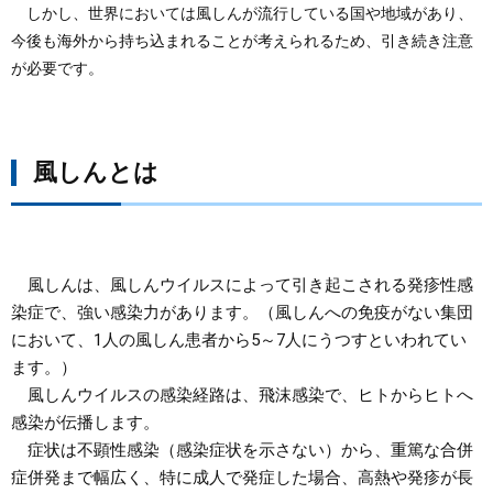
しかし、世界においては風しんが流行している国や地域があり、
今後も海外から持ち込まれることが考えられるため、引き続き注意
まちづくり
が必要です。
県政情報
風しんとは
風しんは、風しんウイルスによって引き起こされる発疹性感
染症で、強い感染力があります。（風しんへの免疫がない集団
において、1人の風しん患者から5～7人にうつすといわれてい
ます。）
風しんウイルスの感染経路は、飛沫感染で、ヒトからヒトへ
感染が伝播します。
症状は不顕性感染（感染症状を示さない）から、重篤な合併
症併発まで幅広く、特に成人で発症した場合、高熱や発疹が長