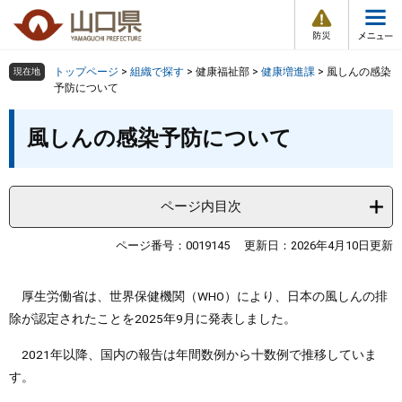
防
ペ
メ
災
ー
ニ
・
メ
災
ジ
ュ
害
ニ
の
ー
組織で探す
情
トップページ
>
組織で探す
>
健康福祉部
>
健康増進課
>
風しんの感染
現在地
ュ
報
先
を
予防について
ー
頭
飛
Other Languages
お気に入り
本
ページ番号検索
で
ば
風しんの感染予防について
文
す
し
検索の仕方
組織で探す
サイトマップで探す
。
て
本
トップページ
ページ内目次
文
へ
くらし・環境
ページ番号：0019145
更新日：2026年4月10日更新
健康・福祉
厚生労働省は、世界保健機関（WHO）により、日本の風しんの排
除が認定されたことを2025年9月に発表しました。
教育・文化・スポーツ
2021年以降、国内の報告は年間数例から十数例で推移していま
す。
しごと・産業・観光