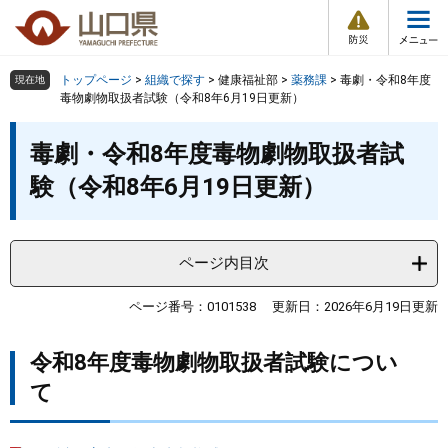
防
ペ
メ
災
ー
ニ
・
メ
災
ジ
ュ
害
ニ
の
ー
組織で探す
情
トップページ
>
組織で探す
>
健康福祉部
>
薬務課
>
毒劇・令和8年度
現在地
ュ
報
先
を
毒物劇物取扱者試験（令和8年6月19日更新）
ー
頭
飛
Other Languages
お気に入り
本
ページ番号検索
で
ば
毒劇・令和8年度毒物劇物取扱者試
文
す
し
検索の仕方
組織で探す
サイトマップで探す
験（令和8年6月19日更新）
。
て
本
トップページ
文
へ
ページ内目次
くらし・環境
ページ番号：0101538
更新日：2026年6月19日更新
健康・福祉
令和8年度毒物劇物取扱者試験につい
教育・文化・スポーツ
て
しごと・産業・観光