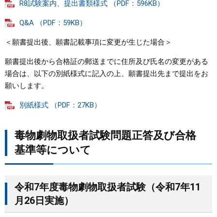
R8試験案内、提出書類様式 （PDF：596KB）
まちづくり
Q&A （PDF：59KB）
＜願書提出後、願書記載事項に変更が生じた場合＞
県政情報
願書提出後から合格証の郵送までに住所及び氏名の変更がある
場合は、以下の別紙様式に記入の上、願書提出先まで提出をお
願いします。
別紙様式 （PDF：27KB）
毒物劇物取扱者試験問題正答及び合格
基準等について
令和7年度毒物劇物取扱者試験（令和7年11
月26日実施）