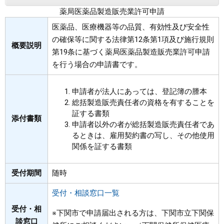
薬局医薬品製造販売業許可申請
まちづくり
医薬品、医療機器等の品質、有効性及び安全性
の確保等に関する法律第12条第1項及び施行規則
県政情報
概要説明
第19条に基づく薬局医薬品製造販売業許可申請
を行う場合の申請書です。
申請者が法人にあっては、登記簿の謄本
総括製造販売責任者の資格を有することを
証する書類
添付書類
申請者以外の者が総括製造販売責任者であ
るときは、雇用契約書の写し、その他使用
関係を証する書類
受付期間
随時
受付・相談窓口一覧
受付・相
※下関市で申請届出される方は、下関市立下関保
談窓口