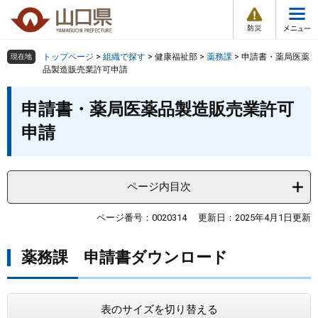
防
ペ
メ
災
ー
ニ
・
メ
災
ジ
ュ
害
ニ
の
ー
組織で探す
情
トップページ
>
組織で探す
>
健康福祉部
>
薬務課
>
申請書・薬局医薬
現在地
ュ
報
先
を
品製造販売業許可申請
ー
頭
飛
Other Languages
お気に入り
本
ページ番号検索
で
ば
申請書・薬局医薬品製造販売業許可
文
す
し
検索の仕方
組織で探す
サイトマップで探す
申請
。
て
本
トップページ
文
へ
ページ内目次
くらし・環境
ページ番号：0020314
更新日：2025年4月1日更新
健康・福祉
薬務課 申請書ダウンロード
教育・文化・スポーツ
しごと・産業・観光
表のサイズを切り替える