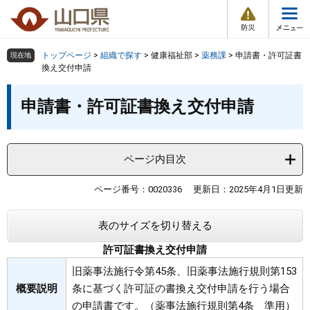
防
ペ
メ
災
ー
ニ
・
メ
災
ジ
ュ
害
ニ
の
ー
組織で探す
情
トップページ
>
組織で探す
>
健康福祉部
>
薬務課
>
申請書・許可証書
現在地
ュ
報
先
を
換え交付申請
ー
頭
飛
Other Languages
お気に入り
本
ページ番号検索
で
ば
申請書・許可証書換え交付申請
文
す
し
検索の仕方
組織で探す
サイトマップで探す
。
て
本
トップページ
ページ内目次
文
へ
くらし・環境
ページ番号：0020336
更新日：2025年4月1日更新
表のサイズを切り替える
健康・福祉
許可証書換え交付申請
教育・文化・スポーツ
旧薬事法施行令第45条、旧薬事法施行規則第153
概要説明
条に基づく許可証の書換え交付申請を行う場合
しごと・産業・観光
の申請書です。（薬事法施行規則第4条 準用）