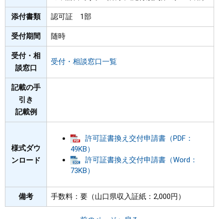
添付書類
認可証 1部
まちづくり
受付期間
随時
県政情報
受付・相
受付・相談窓口一覧
談窓口
記載の手
引き
記載例
許可証書換え交付申請書（PDF：
様式ダウ
49KB）
許可証書換え交付申請書（Word：
ンロード
73KB）
備考
手数料：要（山口県収入証紙：2,000円）