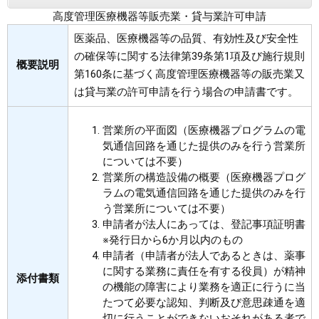
高度管理医療機器等販売業・貸与業許可申請
まちづくり
医薬品、医療機器等の品質、有効性及び安全性
の確保等に関する法律第39条第1項及び施行規則
県政情報
概要説明
第160条に基づく高度管理医療機器等の販売業又
は貸与業の許可申請を行う場合の申請書です。
営業所の平面図（医療機器プログラムの電
気通信回路を通じた提供のみを行う営業所
については不要）
営業所の構造設備の概要（医療機器プログ
ラムの電気通信回路を通じた提供のみを行
う営業所については不要）
申請者が法人にあっては、登記事項証明書
※発行日から6か月以内のもの
申請者（申請者が法人であるときは、薬事
に関する業務に責任を有する役員）が精神
添付書類
の機能の障害により業務を適正に行うに当
たつて必要な認知、判断及び意思疎通を適
切に行うことができないおそれがある者で