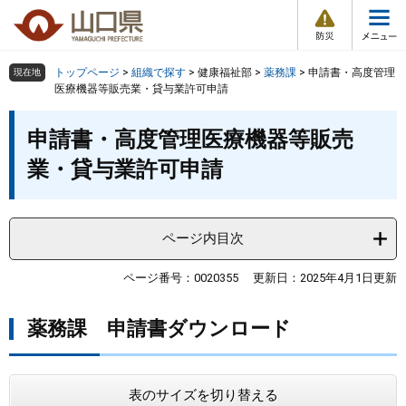
防
ペ
メ
災
ー
ニ
・
メ
災
ジ
ュ
害
ニ
の
ー
組織で探す
情
トップページ
>
組織で探す
>
健康福祉部
>
薬務課
>
申請書・高度管理
現在地
ュ
報
先
を
医療機器等販売業・貸与業許可申請
ー
頭
飛
Other Languages
お気に入り
本
ページ番号検索
で
ば
申請書・高度管理医療機器等販売
文
す
し
検索の仕方
組織で探す
サイトマップで探す
業・貸与業許可申請
。
て
本
トップページ
文
へ
ページ内目次
くらし・環境
ページ番号：0020355
更新日：2025年4月1日更新
健康・福祉
薬務課 申請書ダウンロード
教育・文化・スポーツ
しごと・産業・観光
表のサイズを切り替える