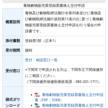
毒物劇物販売業登録票書換え交付申請
まちづくり
毒物及び劇物取締法施行令第35条並びに毒物及
び劇物取締法施行規則第11条の2に基づく毒物劇
県政情報
概要説明
物販売業登録票書換え交付申請を行う場合の申
請書です。
添付書類
登録票1部（正本1）
受付期間
随時
受付・相談窓口一覧
※下関市で申請される方は、下関市立下関保健所
受付窓口
にご相談ください。
（下関保健所保健医療政策課：083-231-1711）
毒物劇物販売業登録票書換え交付申請
様式ダウ
書（PDF：51KB）
毒物劇物販売業登録票書換え交付申請
ンロード