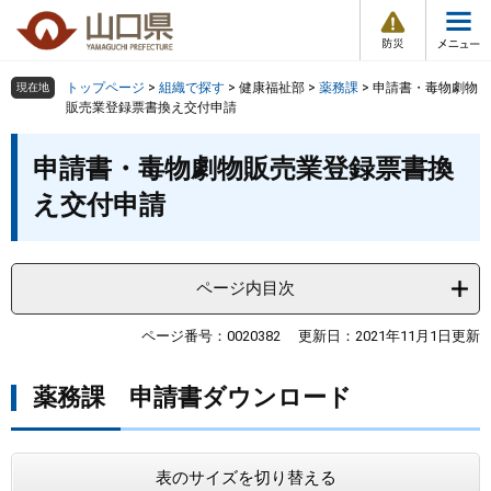
防
ペ
メ
災
ー
ニ
・
メ
災
ジ
ュ
害
ニ
の
ー
組織で探す
情
トップページ
>
組織で探す
>
健康福祉部
>
薬務課
>
申請書・毒物劇物
現在地
ュ
報
先
を
販売業登録票書換え交付申請
ー
頭
飛
Other Languages
お気に入り
本
ページ番号検索
で
ば
申請書・毒物劇物販売業登録票書換
文
す
し
検索の仕方
組織で探す
サイトマップで探す
え交付申請
。
て
本
トップページ
文
へ
ページ内目次
くらし・環境
ページ番号：0020382
更新日：2021年11月1日更新
健康・福祉
薬務課 申請書ダウンロード
教育・文化・スポーツ
しごと・産業・観光
表のサイズを切り替える