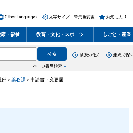
Other Languages
文字サイズ・背景色変更
お気に入り
健康・福祉
教育・文化・スポーツ
しごと・産業
検索の仕方
組織で探
ページ番号検索
祉部
>
薬務課
>
申請書・変更届