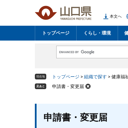
ペ
メ
ー
ニ
本文へ
ジ
ュ
の
ー
トップページ
くらし・環境
先
を
頭
飛
で
ば
G
す
し
o
o
。
て
g
l
本
トップページ
>
組織で探す
>
健康福
e
現在地
文
カ
ス
申請書・変更届
足あと
へ
タ
ム
検
索
本
申請書・変更届
文