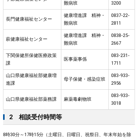
難病班
3200
健康増進課 精神・
0837-22-
長門健康福祉センター
難病班
2811
健康増進課 精神・
0838-25-
萩健康福祉センター
難病班
2667
下関保健所保健医療政策
083-231-
医事薬事係
課
1711
山口県健康福祉部健康増
083-933-
母子保健・感染症班
進課
2956
083-933-
山口県健康福祉部薬務課
麻薬毒劇物班
3018
2 相談受付時間等
8時30分～17時15分（土曜日、日曜日、祝祭日、年末年始を除