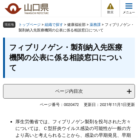
防
ペ
メ
災
ー
ニ
・
メ
災
ジ
ュ
害
ニ
の
ー
組織で探す
情
トップページ
>
組織で探す
>
健康福祉部
>
薬務課
>
フィブリノゲン・
現在地
ュ
報
先
を
製剤納入先医療機関の公表に係る相談窓口について
ー
頭
飛
Other Languages
お気に入り
本
ページ番号検索
で
ば
フィブリノゲン・製剤納入先医療
文
す
し
検索の仕方
組織で探す
サイトマップで探す
機関の公表に係る相談窓口につい
。
て
本
て
トップページ
文
へ
くらし・環境
ページ内目次
健康・福祉
ページ番号：0020472
更新日：2021年11月1日更新
教育・文化・スポーツ
厚生労働省では、フィブリノゲン製剤を投与された方々
については、Ｃ型肝炎ウイルス感染の可能性が一般の方
しごと・産業・観光
より高いと考えられることから、感染の早期発見、早期