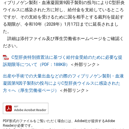
ィブリノゲン製剤・血液凝固第9因子製剤の投与によりC型肝炎
ウイルスに感染された方に対し、給付金を支給しているところ
まちづくり
ですが、その支給を受けるために国を相手とする裁判を提起す
る期限が、令和10年（2028年）1月17日までに延長されまし
県政情報
た。
詳細は添付ファイル及び厚生労働省ホームページをご確認く
ださい。
C型肝炎特別措置法に基づく給付金受給のために必要な提
訴期限等について（PDF：188KB）
＜外部リンク＞
出産や手術での大量出血などの際のフィブリノゲン製剤・血液
凝固第9因子製剤の投与によりC型肝炎ウイルスに感染された
方々へ（厚生労働省ページ）
＜外部リンク＞
PDF形式のファイルをご覧いただく場合には、Adobe社が提供するAdobe
Readerが必要です。