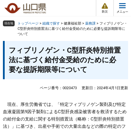
防
ペ
メ
災
ー
ニ
・
メ
災
ジ
ュ
害
ニ
の
ー
組織で探す
情
トップページ
>
組織で探す
>
健康福祉部
>
薬務課
>
フィブリノゲン・
現在地
ュ
報
先
を
C型肝炎特別措置法に基づく給付金受給のために必要な提訴期限等に
ー
ついて
頭
飛
Other Languages
お気に入り
ページ番号検索
で
ば
本
す
し
検索の仕方
組織で探す
サイトマップで探す
フィブリノゲン・C型肝炎特別措置
文
。
て
法に基づく給付金受給のために必
本
トップページ
文
要な提訴期限等について
へ
くらし・環境
ページ番号：0020473
更新日：2024年4月1日更新
健康・福祉
現在、厚生労働省では、「特定フィブリノゲン製剤及び特定
教育・文化・スポーツ
血液凝固第9因子製剤によるC型肝炎感染被害者を救済するため
の給付金の支給に関する特別措置法（略称：C型肝炎特別措置
法）」に基づき、出産や手術での大量出血などの際の特定のフ
しごと・産業・観光