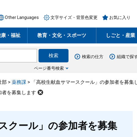
Other Languages
文字サイズ・背景色変更
お気に入り
健康・福祉
教育・文化・スポーツ
しごと・産業
検索の仕方
組織で探
ページ番号検索
祉部
>
薬務課
>
「高校生献血サマースクール」の参加者を募集
加者を募集します
スクール」の参加者を募集