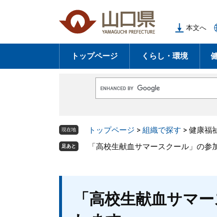
ペ
メ
ー
ニ
本文へ
ジ
ュ
の
ー
トップページ
くらし・環境
先
を
頭
飛
で
ば
G
す
し
o
o
。
て
g
l
本
トップページ
>
組織で探す
>
健康福
e
現在地
文
カ
ス
「高校生献血サマースクール」の参
足あと
へ
タ
ム
検
索
本
「高校生献血サマー
文