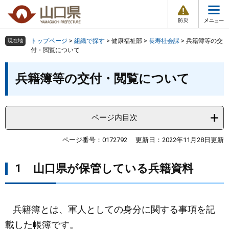
防
ペ
メ
災
ー
ニ
・
メ
災
ジ
ュ
害
ニ
の
ー
組織で探す
情
トップページ
>
組織で探す
>
健康福祉部
>
長寿社会課
>
兵籍簿等の交
現在地
ュ
報
先
を
付・閲覧について
ー
頭
飛
Other Languages
お気に入り
本
ページ番号検索
で
ば
兵籍簿等の交付・閲覧について
文
す
し
検索の仕方
組織で探す
サイトマップで探す
。
て
本
トップページ
ページ内目次
文
へ
くらし・環境
ページ番号：0172792
更新日：2022年11月28日更新
1 山口県が保管している兵籍資料
健康・福祉
教育・文化・スポーツ
兵籍簿とは、軍人としての身分に関する事項を記
しごと・産業・観光
載した帳簿です。