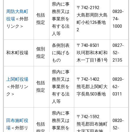
県内に事
〒742-2192
周防大島町
務所又は
0820-
包括
大島郡周防大島
役場
＜外部
事業所を
74-
指定
町小松126番地
リンク＞
有する法
1000
2
人等
条例別表
〒740-8501
0827-
個別
和木町役場
に掲げる
玖珂郡和木町和
52-
指定
もの
木一丁目1番1号
2135
県内に事
上関町役場
務所又は
〒742-1402
0820-
包括
＜外部リン
事業所を
熊毛郡上関町大
62-
指定
ク＞
有する法
字長島503番地
0311
人等
県内に事
〒742-1592
田布施町役
務所又は
0820-
包括
熊毛郡田布施町
場
＜外部リ
事業所を
52-
指定
大字下田布施