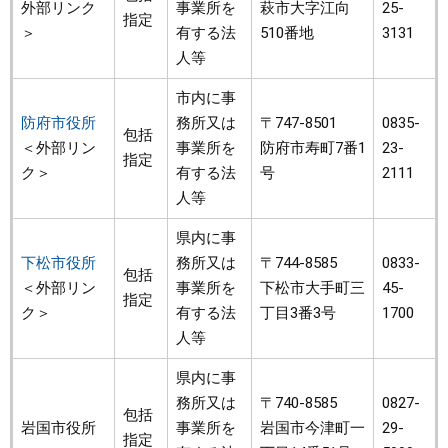
外部リンク
事業所を
萩市大字江向
25-
指定
＞
有する法
510番地
3131
人等
市内に事
防府市役所
務所又は
〒747-8501
0835-
包括
＜外部リン
事業所を
防府市寿町7番1
23-
指定
ク＞
有する法
号
2111
人等
県内に事
下松市役所
務所又は
〒744-8585
0833-
包括
＜外部リン
事業所を
下松市大手町三
45-
指定
ク＞
有する法
丁目3番3号
1700
人等
県内に事
務所又は
〒740-8585
0827-
包括
岩国市役所
事業所を
岩国市今津町一
29-
指定