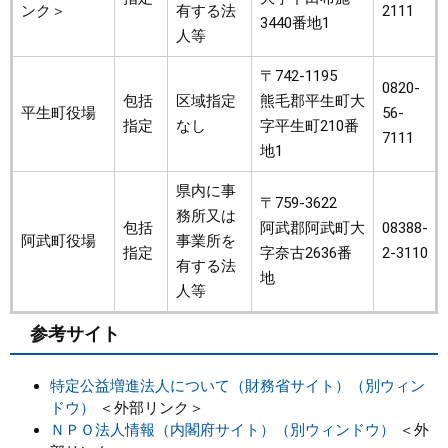
ンク＞
有する法
2111
3440番地1
人等
〒742-1195
0820-
包括
区域指定
熊毛郡平生町大
平生町役場
56-
指定
なし
字平生町210番
7111
地1
県内に事
〒759-3622
務所又は
包括
阿武郡阿武町大
08388-
阿武町役場
事業所を
指定
字奈古2636番
2-3110
有する法
地
人等
参考サイト
特定公益増進法人について（財務省サイト）（別ウィン
ドウ）
＜外部リンク＞
ＮＰＯ法人情報（内閣府サイト）（別ウィンドウ）
＜外