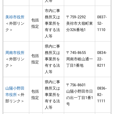
人等
市内に事
美祢市役所
務所又は
〒759-2292
0837-
包括
＜外部リン
事業所を
美祢市大嶺町東
52-
指定
ク＞
有する法
分326番地1
1110
人等
県内に事
周南市役所
務所又は
〒745-8655
0834-
包括
＜外部リン
事業所を
周南市岐山通一
22-
指定
ク＞
有する法
丁目1番地
8211
人等
県内に事
〒756-8601
山陽小野田
務所又は
0836-
包括
山陽小野田市日
市役所
＜外
事業所を
82-
指定
の出一丁目1番1
部リンク＞
有する法
1111
号
人等