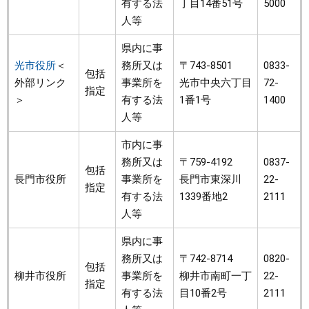
有する法
丁目14番51号
5000
人等
県内に事
光市役所
＜
務所又は
〒743-8501
0833-
包括
外部リンク
事業所を
光市中央六丁目
72-
指定
＞
有する法
1番1号
1400
人等
市内に事
務所又は
〒759-4192
0837-
包括
長門市役所
事業所を
長門市東深川
22-
指定
有する法
1339番地2
2111
人等
県内に事
務所又は
〒742-8714
0820-
包括
柳井市役所
事業所を
柳井市南町一丁
22-
指定
有する法
目10番2号
2111