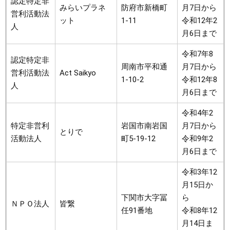
認定特定非
みらいプラネ
防府市新橋町
月7日から
営利活動法
ット
1-11
令和12年2
人
月6日まで
令和7年8
認定特定非
周南市平和通
月7日から
営利活動法
Act Saikyo
1-10-2
令和12年8
人
月6日まで
令和4年2
特定非営利
岩国市南岩国
月7日から
とりで
活動法人
町5-19-12
令和9年2
月6日まで
令和3年12
月15日か
下関市大字冨
ら
ＮＰＯ法人
皆繋
任91番地
令和8年12
月14日ま