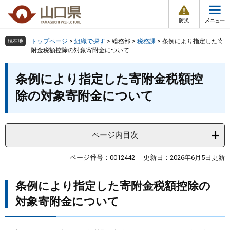
防
ペ
メ
災
ー
ニ
・
メ
災
ジ
ュ
害
ニ
の
ー
組織で探す
情
トップページ
>
組織で探す
>
総務部
>
税務課
>
条例により指定した寄
現在地
ュ
報
先
を
附金税額控除の対象寄附金について
ー
頭
飛
Other Languages
お気に入り
本
ページ番号検索
で
ば
条例により指定した寄附金税額控
文
す
し
検索の仕方
組織で探す
サイトマップで探す
除の対象寄附金について
。
て
本
トップページ
文
へ
ページ内目次
くらし・環境
ページ番号：0012442
更新日：2026年6月5日更新
健康・福祉
条例により指定した寄附金税額控除の
教育・文化・スポーツ
対象寄附金について
しごと・産業・観光