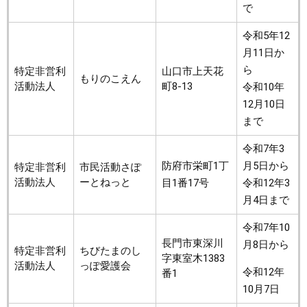
で
令和5年12
月11日か
ら
特定非営利
山口市上天花
もりのこえん
活動法人
町8-13
令和10年
12月10日
まで
令和7年3
防府市栄町1丁
月5日から
特定非営利
市民活動さぽ
活動法人
ーとねっと
目1番17号
令和12年3
月4日まで
令和7年10
長門市東深川
月8日から
特定非営利
ちびたまのし
字東室木1383
活動法人
っぽ愛護会
令和12年
番1
10月7日