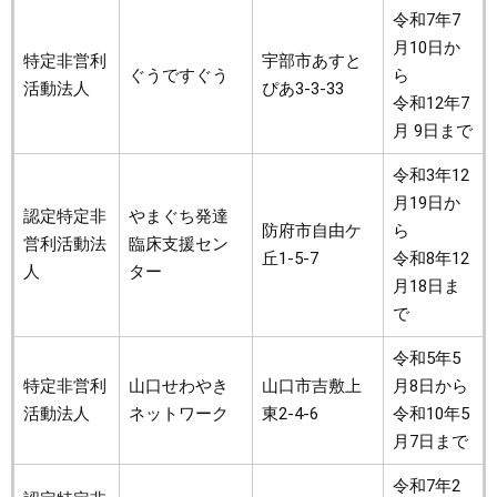
令和7年7
月10日か
特定非営利
宇部市あすと
ぐうですぐう
ら
活動法人
ぴあ3-3-33
令和12年7
月 9日まで
令和3年12
月19日か
認定特定非
やまぐち発達
防府市自由ケ
ら
営利活動法
臨床支援セン
丘1-5-7
令和8年12
人
ター
月18日ま
で
令和5年5
特定非営利
山口せわやき
山口市吉敷上
月8日から
活動法人
ネットワーク
東2-4-6
令和10年5
月7日まで
令和7年2