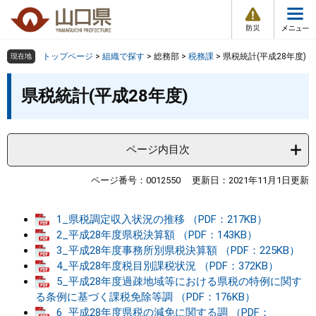
防
ペ
メ
災
ー
ニ
・
メ
災
ジ
ュ
害
ニ
の
ー
組織で探す
情
トップページ
>
組織で探す
>
総務部
>
税務課
>
県税統計(平成28年度)
現在地
ュ
報
先
を
ー
本
頭
飛
県税統計(平成28年度)
Other Languages
お気に入り
ページ番号検索
文
で
ば
す
し
検索の仕方
組織で探す
サイトマップで探す
。
て
本
ページ内目次
トップページ
文
へ
ページ番号：0012550
更新日：2021年11月1日更新
くらし・環境
1_県税調定収入状況の推移 （PDF：217KB）
健康・福祉
2_平成28年度県税決算額 （PDF：143KB）
3_平成28年度事務所別県税決算額 （PDF：225KB）
4_平成28年度税目別課税状況 （PDF：372KB）
教育・文化・スポーツ
5_平成28年度過疎地域等における県税の特例に関す
る条例に基づく課税免除等調 （PDF：176KB）
しごと・産業・観光
6_平成28年度県税の減免に関する調 （PDF：