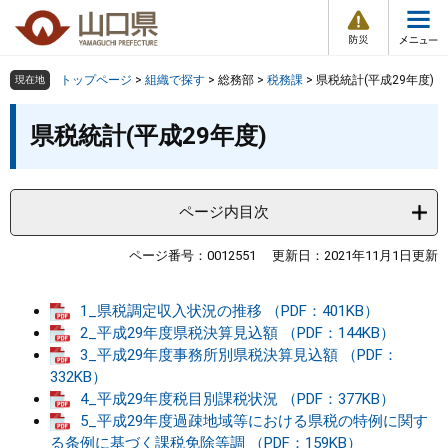
防
ペ
メ
災
ー
ニ
・
メ
災
ジ
ュ
害
ニ
の
ー
組織で探す
情
トップページ
>
組織で探す
>
総務部
>
税務課
>
県税統計(平成29年度)
現在地
ュ
報
先
を
ー
本
頭
飛
県税統計(平成29年度)
Other Languages
お気に入り
ページ番号検索
文
で
ば
す
し
検索の仕方
組織で探す
サイトマップで探す
。
て
本
ページ内目次
トップページ
文
へ
ページ番号：0012551
更新日：2021年11月1日更新
くらし・環境
1_県税調定収入状況の推移 （PDF：401KB）
健康・福祉
2_平成29年度県税決算見込額 （PDF：144KB）
3_平成29年度事務所別県税決算見込額 （PDF：
332KB）
教育・文化・スポーツ
4_平成29年度税目別課税状況 （PDF：377KB）
5_平成29年度過疎地域等における県税の特例に関す
しごと・産業・観光
る条例に基づく課税免除等調 （PDF：159KB）