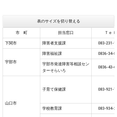
まちづくり
表のサイズを切り替える
県政情報
市 町
担当窓口
Ｔｅｌ
下関市
障害者支援課
083-231-1
障害福祉課
0836-34-8
宇部市
宇部市発達障害等相談セン
0836-43-6
ターそらいろ
子育て保健課
083-921-7
山口市
学校教育課
083-934-2