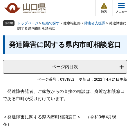
防
ペ
メ
災
ー
ニ
・
メ
災
ジ
ュ
害
ニ
の
ー
組織で探す
情
トップページ
>
組織で探す
>
健康福祉部
>
障害者支援課
>
発達障害に
現在地
ュ
報
先
を
関する県内市町相談窓口
ー
頭
飛
Other Languages
お気に入り
本
ページ番号検索
で
ば
発達障害に関する県内市町相談窓口
文
す
し
検索の仕方
組織で探す
サイトマップで探す
。
て
本
トップページ
ページ内目次
文
へ
くらし・環境
ページ番号：0151852
更新日：2022年4月21日更新
発達障害児者、ご家族からの直接の相談は、身近な相談窓口
健康・福祉
である市町が受け付けています。
教育・文化・スポーツ
＜発達障害に関する県内市町相談窓口＞ （令和3年4月現
在）
しごと・産業・観光