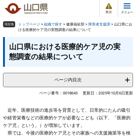
防
ペ
メ
災
ー
ニ
・
メ
災
ジ
ュ
害
ニ
の
ー
組織で探す
情
トップページ
>
組織で探す
>
健康福祉部
>
障害者支援課
>
山口県にお
現在地
ュ
報
先
を
ける医療的ケア児の実態調査の結果について
ー
頭
飛
Other Languages
お気に入り
本
ページ番号検索
で
ば
山口県における医療的ケア児の実
文
す
し
検索の仕方
組織で探す
サイトマップで探す
態調査の結果について
。
て
本
トップページ
文
へ
ページ内目次
くらし・環境
ページ番号：0018643
更新日：2025年10月6日更新
健康・福祉
近年、医療技術の進歩等を背景として、日常的にたんの吸引
教育・文化・スポーツ
や経管栄養などの医療的ケアが必要なこども（以下、「医療的
ケア児」という。）が増加しています。
しごと・産業・観光
県では、今後の医療的ケア児とその家族への支援施策等を検