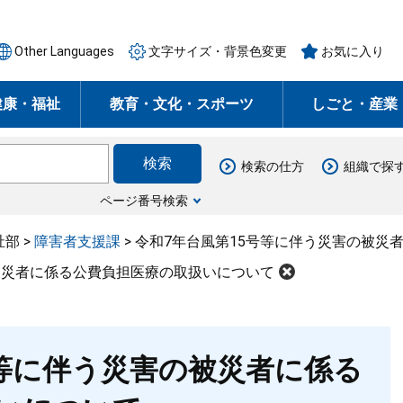
Other Languages
文字サイズ・背景色変更
お気に入り
健康・福祉
教育・文化・スポーツ
しごと・産業
検索の仕方
組織で探
ページ番号検索
祉部
>
障害者支援課
>
令和7年台風第15号等に伴う災害の被災
被災者に係る公費負担医療の取扱いについて
号等に伴う災害の被災者に係る