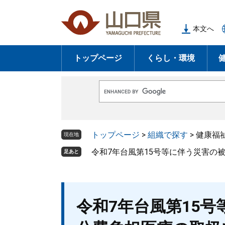
ペ
メ
ー
ニ
本文へ
ジ
ュ
の
ー
トップページ
くらし・環境
先
を
頭
飛
で
ば
G
す
し
o
o
。
て
g
l
本
トップページ
>
組織で探す
>
健康福
e
現在地
文
カ
ス
令和7年台風第15号等に伴う災害の
足あと
へ
タ
ム
検
索
本
令和7年台風第15
文