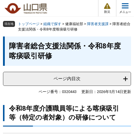
防
ペ
メ
災
ー
ニ
・
メ
災
ジ
ュ
害
ニ
の
ー
組織で探す
情
トップページ
>
組織で探す
>
健康福祉部
>
障害者支援課
>
障害者総合
現在地
ュ
報
先
を
支援法関係・令和8年度喀痰吸引研修
ー
頭
飛
Other Languages
お気に入り
本
ページ番号検索
で
ば
障害者総合支援法関係・令和8年度
文
す
し
検索の仕方
組織で探す
サイトマップで探す
喀痰吸引研修
。
て
本
トップページ
文
へ
ページ内目次
くらし・環境
ページ番号：0320443
更新日：2026年5月14日更新
健康・福祉
令和8年度介護職員等による喀痰吸引
教育・文化・スポーツ
等（特定の者対象）の研修について
しごと・産業・観光