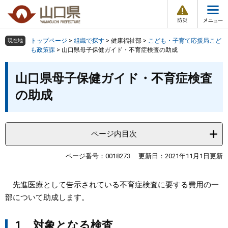
防
ペ
メ
災
ー
ニ
・
メ
災
ジ
ュ
害
ニ
の
ー
組織で探す
情
トップページ
>
組織で探す
>
健康福祉部
>
こども・子育て応援局こど
現在地
ュ
報
先
を
も政策課
>
山口県母子保健ガイド・不育症検査の助成
ー
頭
飛
Other Languages
お気に入り
本
ページ番号検索
で
ば
山口県母子保健ガイド・不育症検査
文
す
し
検索の仕方
組織で探す
サイトマップで探す
の助成
。
て
本
トップページ
文
へ
ページ内目次
くらし・環境
ページ番号：0018273
更新日：2021年11月1日更新
健康・福祉
先進医療として告示されている不育症検査に要する費用の一
教育・文化・スポーツ
部について助成します。
しごと・産業・観光
1 対象となる検査