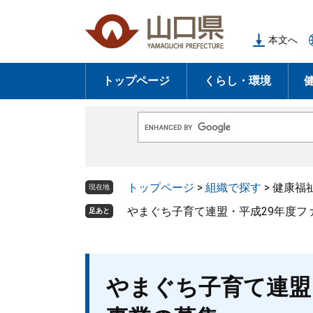
ペ
メ
ー
ニ
本文へ
ジ
ュ
の
ー
トップページ
くらし・環境
先
を
頭
飛
で
ば
G
す
し
o
o
。
て
g
l
本
トップページ
>
組織で探す
>
健康福
e
現在地
文
カ
ス
やまぐち子育て連盟・平成29年度フ
足あと
へ
タ
ム
検
索
本
やまぐち子育て連盟
文