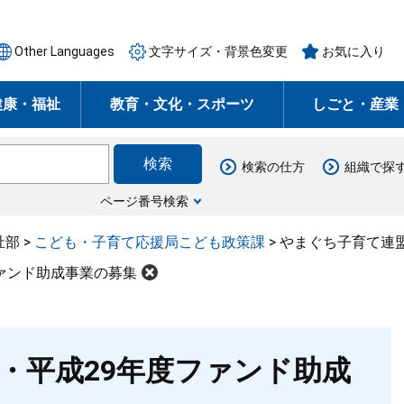
Other Languages
文字サイズ・背景色変更
お気に入り
健康・福祉
教育・文化・スポーツ
しごと・産業
検索の仕方
組織で探
ページ番号検索
祉部
>
こども・子育て応援局こども政策課
>
やまぐち子育て連
ァンド助成事業の募集
・平成29年度ファンド助成